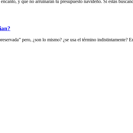
e encanto, y que no arruinarán tu presupuesto navideño. Si estás buscan
cian?
preservada” pero, ¿son lo mismo? ¿se usa el término indistintamente? En