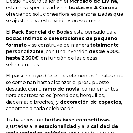
Desde nuestro taller en el
Mercado de Elviña
,
estamos especializados en
bodas en A Coruña
,
ofreciendo soluciones florales personalizadas que
se ajustan a vuestra visión y presupuesto.
El
Pack Esencial de Bodas
está pensado para
bodas íntimas o celebraciones de pequeño
formato
y se construye de manera
totalmente
personalizable
, con una inversión
desde 500€
hasta 2.500€
, en función de las piezas
seleccionadas.
El pack incluye diferentes elementos florales que
se combinan hasta alcanzar el presupuesto
deseado, como
ramo de novia
, complementos
florales artesanales (prendidos, horquillas,
diademas o broches) y
decoración de espacios
,
adaptada a cada celebración.
Trabajamos con
tarifas base competitivas
,
ajustadas a la
estacionalidad
y a la
calidad de
cada variedad botánica
, priorizando siempre