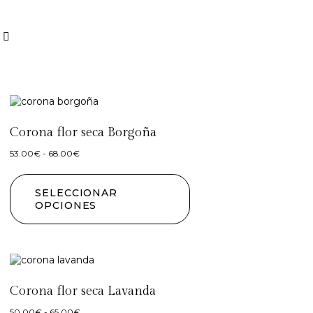
Corona flor seca Borgoña
53.00
€
-
68.00
€
SELECCIONAR
OPCIONES
Corona flor seca Lavanda
50.00
€
-
65.00
€