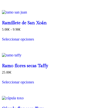
Ramillete de San Xoán
Rango
5.00
€
-
9.90
€
de
precios:
Seleccionar opciones
desde
Este
5.00€
producto
hasta
tiene
9.90€
múltiples
variantes.
Las
Ramo flores secas Taffy
opciones
25.00
€
se
pueden
Seleccionar opciones
elegir
en
la
página
de
producto