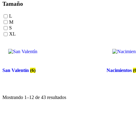
Tamaño
L
M
S
XL
San Valentín
(6)
Nacimientos
(
Ordenado
Mostrando 1–12 de 43 resultados
por
popularidad