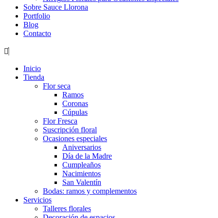
Sobre Sauce Llorona
Portfolio
Blog
Contacto
Inicio
Tienda
Flor seca
Ramos
Coronas
Cúpulas
Flor Fresca
Suscripción floral
Ocasiones especiales
Aniversarios
Día de la Madre
Cumpleaños
Nacimientos
San Valentín
Bodas: ramos y complementos
Servicios
Talleres florales
Decoración de espacios