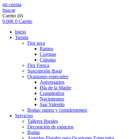
mi cuenta
buscar
Carrito
(0)
0.00
€
0
Carrito
Inicio
Tienda
Flor seca
Ramos
Coronas
Cúpulas
Flor Fresca
Suscripción floral
Ocasiones especiales
Aniversarios
Día de la Madre
Cumpleaños
Nacimientos
San Valentín
Bodas: ramos y complementos
Servicios
Talleres florales
Decoración de espacios
Bodas
Arreglos Florales para Ocasiones Especiales