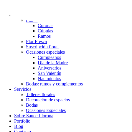
Tienda
Flor seca
Coronas
Cúpulas
Ramos
Flor Fresca
Suscripción floral
Ocasiones especiales
Cumpleaños
Día de la Madre
Aniversarios
San Valentín
Nacimientos
Bodas: ramos y complementos
Servicios
Talleres florales
Decoración de espacios
Bodas
Ocasiones Especiales
Sobre Sauce Llorona
Portfolio
Blog
Contacto