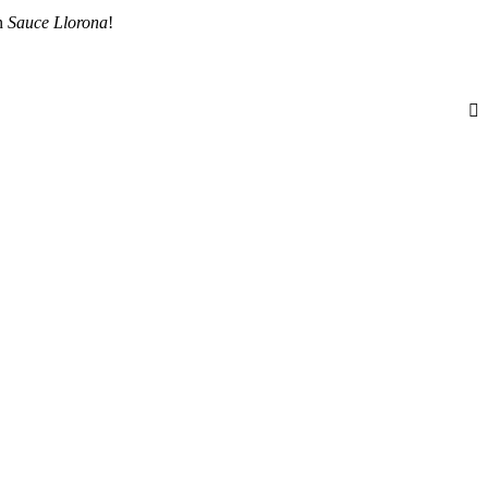
on
Sauce Llorona
!