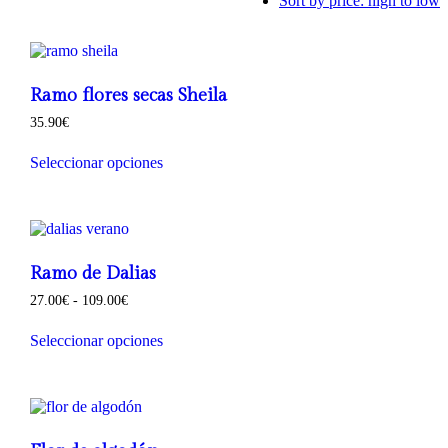
Sort by price: high to low
Ramo flores secas Sheila
35.90
€
Seleccionar opciones
Ramo de Dalias
Rango
27.00
€
-
109.00
€
de
precios:
Seleccionar opciones
desde
Este
27.00€
producto
hasta
tiene
109.00€
múltiples
variantes.
Las