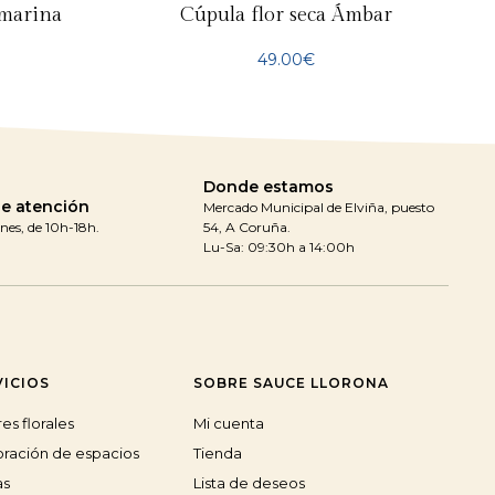
amarina
Cúpula flor seca Ámbar
49.00
€
Donde estamos
de atención
Mercado Municipal de Elviña, puesto
nes, de 10h-18h.
54, A Coruña.
Lu-Sa: 09:30h a 14:00h
VICIOS
SOBRE SAUCE LLORONA
res florales
Mi cuenta
ración de espacios
Tienda
as
Lista de deseos