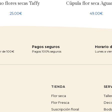
o flores secas Taffy
Cúpula flor seca Agu
25.00
€
49.00
€
Pagos seguros
Horario 
ir de 100€
Pagos 100% seguros
Lunes a vier
TIENDA
SER
Flor seca
Talle
Flor Fresca
Deco
Suscripción floral
Bod