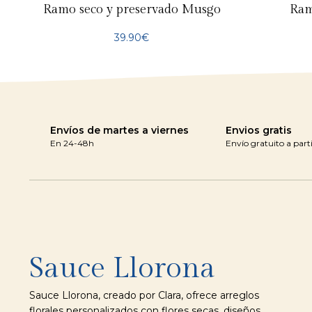
Ramo seco y preservado Musgo
Ram
39.90
€
Envíos de martes a viernes
Envios gratis
En 24-48h
Envío gratuito a part
Sauce Llorona
Sauce Llorona, creado por Clara, ofrece arreglos
florales personalizados con flores secas, diseños