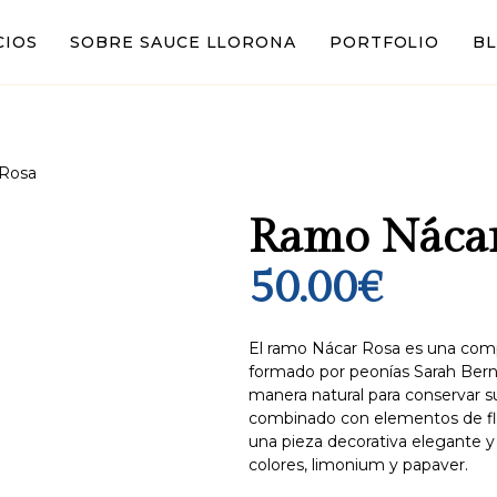
CIOS
SOBRE SAUCE LLORONA
PORTFOLIO
B
 Rosa
Ramo Nácar
50.00
€
El ramo Nácar Rosa es una compo
formado por peonías Sarah Ber
manera natural para conservar su 
combinado con elementos de flo
una pieza decorativa elegante y
colores, limonium y papaver.