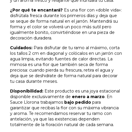
y un aroma fresco y relajante que inundará tu casa.
¿Por qué te encantará?
Es una flor con «doble vida»:
disfrútala fresca durante los primeros días y deja que
se seque de forma natural en el jarrón. Mantendrá su
forma y el color se volverá un poco más sutil pero
igualmente bonito, convirtiéndose en una pieza de
decoración duradera.
Cuidados:
Para disfrutar de tu ramo al máximo, corta
los tallos 2 cm en diagonal y colócalos en un jarrón con
agua limpia, evitando fuentes de calor directas. La
mimosa es una flor que también seca de forma
preciosa: cuando pierda su frescura, retira el agua y
deja que se deshidrate de forma natural para decorar
tu casa durante meses.
Disponibilidad:
Este producto es una joya estacional
disponible exclusivamente de
enero a marzo
. En
Sauce Llorona trabajamos
bajo pedido
para
garantizar que recibas la flor con su máxima vibrancia
y aroma. Te recomendamos reservar tu ramo con
antelación, ya que las existencias dependen
totalmente de la floración natural de cada semana.