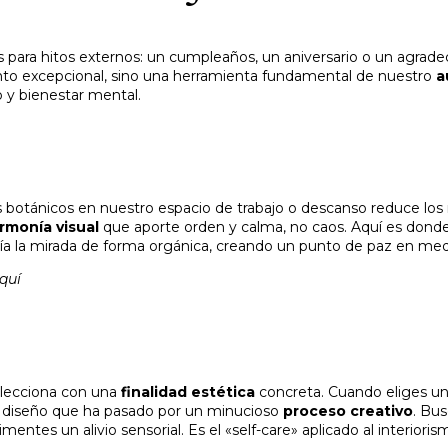
 para hitos externos: un cumpleaños, un aniversario o un agrad
ento excepcional, sino una herramienta fundamental de nuestro
a
 y bienestar mental.
 botánicos en nuestro espacio de trabajo o descanso reduce los n
rmonía visual
que aporte orden y calma, no caos. Aquí es dond
ía la mirada de forma orgánica, creando un punto de paz en medi
quí
selecciona con una
finalidad estética
concreta. Cuando eliges un
e diseño que ha pasado por un minucioso
proceso creativo
. Bu
entes un alivio sensorial. Es el «self-care» aplicado al interioris