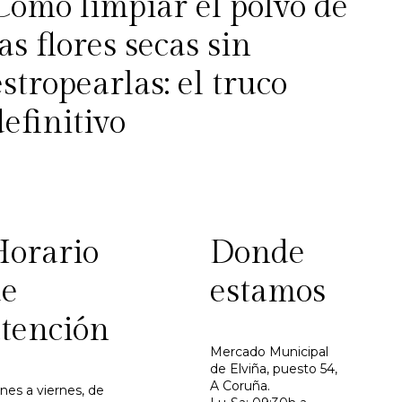
Cómo limpiar el polvo de
las flores secas sin
estropearlas: el truco
definitivo
Horario
Donde
de
estamos
tención
Mercado Municipal
de Elviña, puesto 54,
A Coruña.
nes a viernes, de